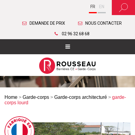
FR
EN
DEMANDE DE PRIX
NOUS CONTACTER
02 96 32 68 68
Home
>
Garde-corps
>
Garde-corps architecturé
>
garde-
corps lourd