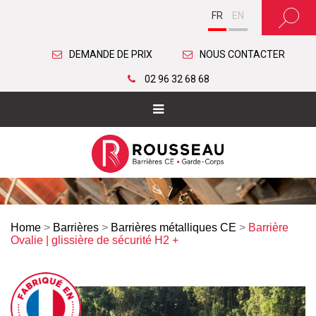
FR
EN
DEMANDE DE PRIX
NOUS CONTACTER
02 96 32 68 68
Home
>
Barrières
>
Barrières métalliques CE
>
Barrière
Ovalie | glissière de sécurité H2 +